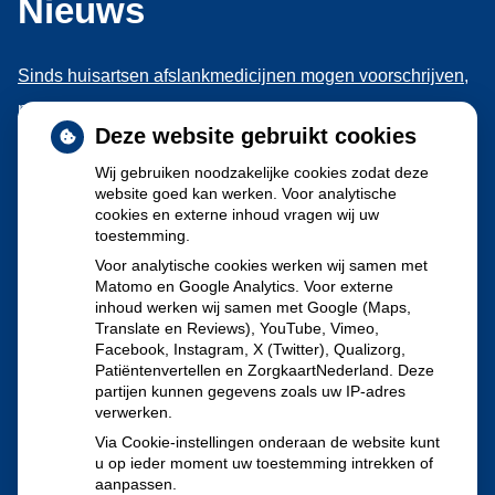
Nieuws
Sinds huisartsen afslankmedicijnen mogen voorschrijven,
neemt gebruik toe
Deze website gebruikt cookies
Schurft sinds corona geen vergeten ziekte meer: aantal
Wij gebruiken noodzakelijke cookies zodat deze
uitbraken fors gestegen
website goed kan werken. Voor analytische
Stoppen met afslankmedicijnen betekent zonder
cookies en externe inhoud vragen wij uw
toestemming.
leefstijlaanpassingen weer gewichtstoename
Voor analytische cookies werken wij samen met
Kookadvies drinkwater in provincie Utrecht vanwege
Matomo en Google Analytics. Voor externe
besmetting
inhoud werken wij samen met Google (Maps,
Translate en Reviews), YouTube, Vimeo,
Terugroepactie babyvoeding Nestlé: bacterie kan baby’s
Facebook, Instagram, X (Twitter), Qualizorg,
Patiëntenvertellen en ZorgkaartNederland. Deze
ziek maken
partijen kunnen gegevens zoals uw IP-adres
verwerken.
Via Cookie-instellingen onderaan de website kunt
u op ieder moment uw toestemming intrekken of
aanpassen.