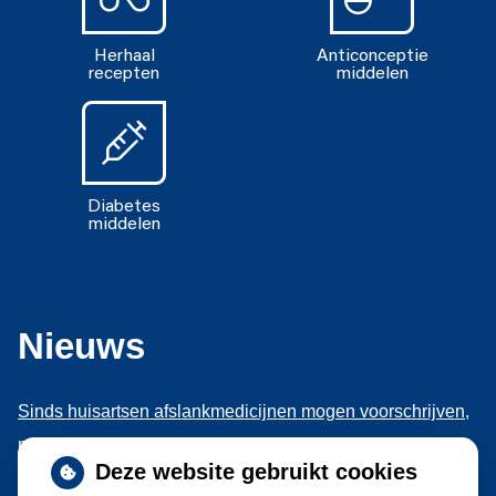
Herhaal
Anticonceptie
recepten
middelen
Diabetes
middelen
Nieuws
Sinds huisartsen afslankmedicijnen mogen voorschrijven,
neemt gebruik toe
Deze website gebruikt cookies
Schurft sinds corona geen vergeten ziekte meer: aantal