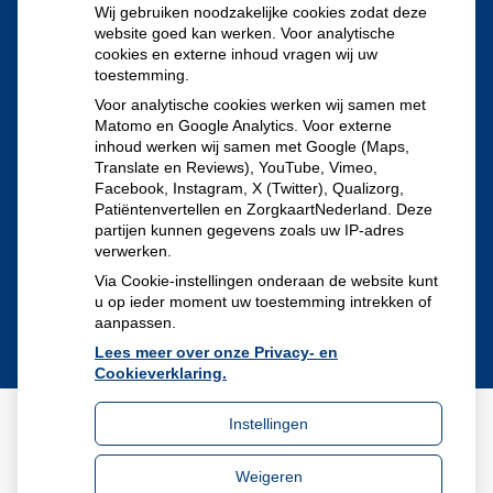
Wij gebruiken noodzakelijke cookies zodat deze
uitbraken fors gestegen
website goed kan werken. Voor analytische
Stoppen met afslankmedicijnen betekent zonder
cookies en externe inhoud vragen wij uw
toestemming.
leefstijlaanpassingen weer gewichtstoename
Voor analytische cookies werken wij samen met
Kookadvies drinkwater in provincie Utrecht vanwege
Matomo en Google Analytics. Voor externe
besmetting
inhoud werken wij samen met Google (Maps,
Translate en Reviews), YouTube, Vimeo,
Terugroepactie babyvoeding Nestlé: bacterie kan baby’s
Facebook, Instagram, X (Twitter), Qualizorg,
Patiëntenvertellen en ZorgkaartNederland. Deze
ziek maken
partijen kunnen gegevens zoals uw IP-adres
verwerken.
Via Cookie-instellingen onderaan de website kunt
u op ieder moment uw toestemming intrekken of
aanpassen.
Lees meer over onze Privacy- en
Cookieverklaring.
Instellingen
Uw Zorg Online
|
Beheer
Weigeren