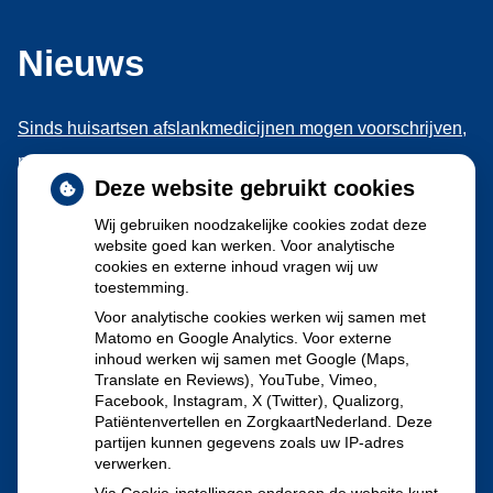
Nieuws
Sinds huisartsen afslankmedicijnen mogen voorschrijven,
neemt gebruik toe
Deze website gebruikt cookies
Schurft sinds corona geen vergeten ziekte meer: aantal
Wij gebruiken noodzakelijke cookies zodat deze
uitbraken fors gestegen
website goed kan werken. Voor analytische
Stoppen met afslankmedicijnen betekent zonder
cookies en externe inhoud vragen wij uw
toestemming.
leefstijlaanpassingen weer gewichtstoename
Voor analytische cookies werken wij samen met
Kookadvies drinkwater in provincie Utrecht vanwege
Matomo en Google Analytics. Voor externe
besmetting
inhoud werken wij samen met Google (Maps,
Translate en Reviews), YouTube, Vimeo,
Terugroepactie babyvoeding Nestlé: bacterie kan baby’s
Facebook, Instagram, X (Twitter), Qualizorg,
Patiëntenvertellen en ZorgkaartNederland. Deze
ziek maken
partijen kunnen gegevens zoals uw IP-adres
verwerken.