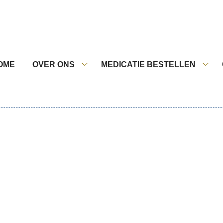
nu
OME
OVER ONS
MEDICATIE BESTELLEN
Over
Medi
ons
best
submenu
sub