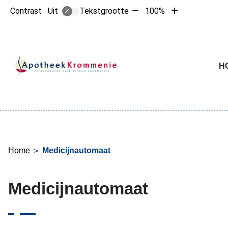
Tekst
Tekst
Contrast
Tekstgrootte
100%
Uit
verkleinen
vergroten
met
met
10%
10%
Hoofdme
H
Home
Medicijnautomaat
Medicijnautomaat