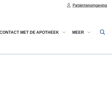
Patiëntenomgeving
CONTACT MET DE APOTHEEK
MEER
catie
Contact
Meer
ellen
met
submenu
menu
de
apotheek
submenu