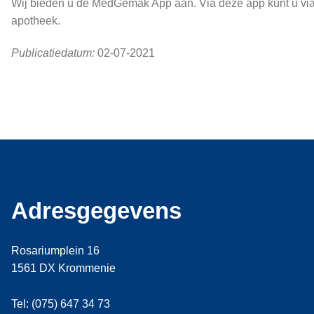
Wij bieden u de MedGemak App aan. Via deze app kunt u via e
apotheek.
Publicatiedatum:
02-07-2021
Adresgegevens
Rosariumplein 16
1561 DX Krommenie
Tel: (075) 647 34 73