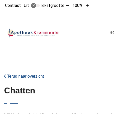
Tekst
Tekst
Contrast
Tekstgrootte
100%
Uit
verkleinen
vergroten
met
met
10%
10%
Hoofdme
H
Terug naar overzicht
Chatten