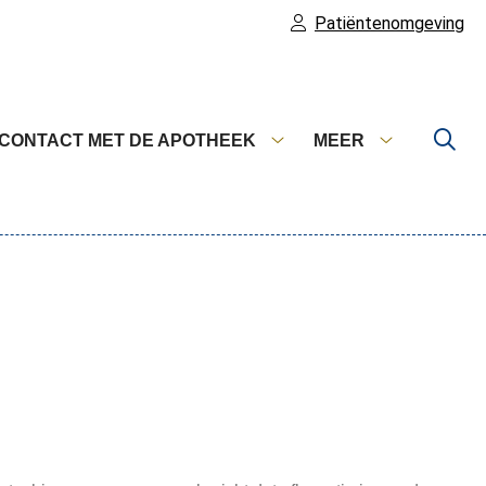
Patiëntenomgeving
CONTACT MET DE APOTHEEK
MEER
catie
Contact
Meer
ellen
met
submenu
menu
de
apotheek
submenu