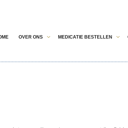
nu
OME
OVER ONS
MEDICATIE BESTELLEN
Over
Medi
ons
best
submenu
sub